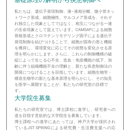
私たちは、遺伝子発現制御、液–液相分離、微小管ネッ
トワーク形成、細胞極性、サルコメア形成を、それぞ
れ独立した現象としてではなく、相互につながる一連
の生命現象として捉えています。CAMSAPによる細胞
骨格形成とクロマチンリモデリング因子による遺伝子
発現制御を結びつけることで、細胞が固有の形と機能
を獲得し、環境変化に応じてその状態を変化させる原
理を明らかにします。さらに、これらの制御機構の破
綻によって生じる心不全、造血・免疫機能の低下、加
齢に伴う組織機能不全の理解と、新たな疾患制御法の
開発につなげることを目指しています。細胞生物学・
構造生物学の新たな基本原理を明らかにし、その知見
を医学へ展開することが、私たちの研究室の目標で
す。
大学院生募集
私たちの研究室では、博士課程に進学し、研究者への
道を目指す意欲的な大学院生を募集しています。
博士課程への進学にあたっては、神戸大学が採択され
ているJST SPRINGによる研究費・生活費支援への応