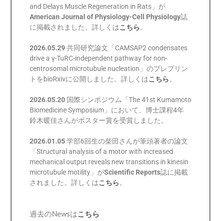
and Delays Muscle Regeneration in Rats」が
American Journal of Physiology-Cell Physiology
誌
に掲載されました。詳しくは
こちら
。
2026.05.29
共同研究論文「CAMSAP2 condensates
drive a γ-TuRC-independent pathway for non-
centrosomal microtubule nucleation」のプレプリン
トをbioRxivに公開しました。詳しくは
こちら
。
2026.05.20
国際シンポジウム「The 41st Kumamoto
Biomedicine Symposium」において、博士課程4年
鈴木暖佳さんがポスター賞を受賞しました。
2026.01.05
学部6回生の柴田さんが筆頭著者の論文
「Structural analysis of a motor with increased
mechanical output reveals new transitions in kinesin
microtubule motility」が
Scientific Reports
誌に掲載
されました。詳しくは
こちら
。
過去のNewsは
こちら