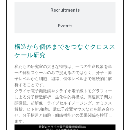
Recruitments
Events
構造から個体までをつなぐクロスス
ケール研究
私たちの研究室の大きな特徴は、一つの生命現象を単
一の解析スケールのみで捉えるのではなく、分子・原
子レベルから細胞、組織、個体レベルまで連続的に解
析することです。
クライオ電子顕微鏡やクライオ電子線トモグラフィー
による分子構造解析、生化学的再構成、高速原子間力
顕微鏡、超解像・ライブセルイメージング、オミクス
解析、ヒトiPS細胞、遺伝子改変マウスなどを組み合わ
せ、分子構造と細胞・組織機能との因果関係を検証し
ます。