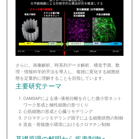
さらに、画像解析、時系列データ解析、構造予測、数
理・情報科学的手法を導入し、複雑に変化する細胞状
態を定量的に理解することを目指しています。
主要研究テーマ
CAMSAPによる液–液相分離を介した微小管ネット
ワーク形成と極性細胞の形づくり
心筋細胞の形成と心臓リモデリング
クロマチンリモデリング因子による細胞状態の制御
造血・骨髄微小環境におけるクロマチン制御
基礎原理の解明から疾患制御へ