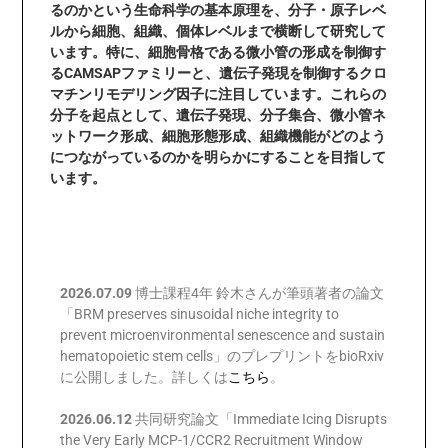
るのかという生命科学の基本原理を、分子・原子レベ
ルから細胞、組織、個体レベルまで横断して研究して
います。特に、細胞骨格である微小管の形成を制御す
るCAMSAPファミリーと、遺伝子発現を制御するクロ
マチンリモデリング因子に注目しています。これらの
分子を起点として、遺伝子発現、分子集合、微小管ネ
ットワーク形成、細胞形態形成、組織機能がどのよう
につながっているのかを明らかにすることを目指して
います。
News
2026.07.09
博士課程4年 鈴木さんが筆頭著者の論文
「BRM preserves sinusoidal niche integrity to
prevent microenvironmental senescence and sustain
hematopoietic stem cells」のプレプリントをbioRxiv
に公開しました。詳しくは
こちら
。
2026.06.12
共同研究論文「Immediate Icing Disrupts
the Very Early MCP-1/CCR2 Recruitment Window