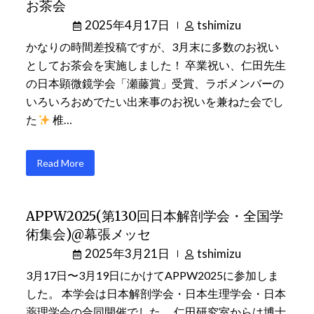
お茶会
2025年4月17日
tshimizu
かなりの時間差投稿ですが、3月末に多数のお祝い
としてお茶会を実施しました！ 卒業祝い、仁田先生
の日本顕微鏡学会「瀬藤賞」受賞、ラボメンバーの
いろいろおめでたい出来事のお祝いを兼ねた会でし
た
椎…
Read More
APPW2025(第130回日本解剖学会・全国学
術集会)@幕張メッセ
2025年3月21日
tshimizu
3月17日〜3月19日にかけてAPPW2025に参加しま
した。 本学会は日本解剖学会・日本生理学会・日本
薬理学会の合同開催でした。 仁田研究室からは博士