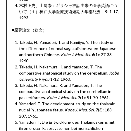
木村正史、山鳥崇：ギリシャ神話由来の医学英語につ
いて（１）神戸大学医療技術短期大学部紀要
9
: 1-17,
1993
■原著論文（欧文）
Takeda, H., Yamadori, T. and Kamijyo, Y. The study on
the difference of normal sagittalis between Japanese
and northern Chinese.
Kobe J. Med. Sci.
6
(1): 27-33,
1960.
Takeda, H., Nakamura, K. and Yamadori, T. The
comparative anatomical study on the cerebellum.
Kobe
University Kiyou
1-12, 1960.
Takeda, H., Nakamura, K. and Yamadori, T. The
comparative anatomical study on the cerebellum in
passeriformes
. Kobe J. Med. Sci
.
7
(1): 51-70, 1961.
Yamadori, T. The development study on the thalamic
nuclei in Japanese fetus.
Kobe J. Med. Sci.
7
(3): 183-
207, 1961.
Yamadori, T. Die Entwicklung des Thalamuskerns mit
ihren ersten Fasersystemen bei menschlichen