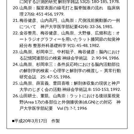
に関する計測的研究 解剖学雑誌
53(2): 180-185, 1978.
山鳥崇：脳室表面の線毛打と脳脊髄液の流れ 臨床病
理
27(6): 451-456, 1979.
梅谷健彦、山内高円、山鳥崇：尺側浅前腕動脈の一例
について 神戸大学医学部紀要
42(4): 33-36, 1981.
金谷整亮、梅谷健彦、山鳥崇、大野修、広畑和志：オ
ートラジオグラフィーを用いたラット膝関節の知覚神
経分布 整形外科基礎科学
9(1): 45-48, 1982.
山鳥崇、杉岡幸三、中村聡子、梅谷健彦：脳内におけ
る記憶関連部位の検索 神緑会学術誌
2: 90-94, 1986.
山鳥崇、杉岡幸三：条件反応時における脳内活動部位
の解剖学的検索－心理学と解剖学の橋渡し－ 異常行動
研究会誌
25: 47-55, 1986.
山鳥崇、薛富義、豊田喜唯：解剖体収集の現状と神戸
大学のじぎく会の活動 神緑会学術誌
8: 150-153, 1992.
山田耕士、董凱、山鳥崇：ラットにおける後頭葉視覚
野
(Area 17)
の各部位と外側膝状体
(dLGN)
との対応 神
戸大学医学部紀要
Vol (?): ?-?, 1996
■平成
20
年
3
月
17
日 作製