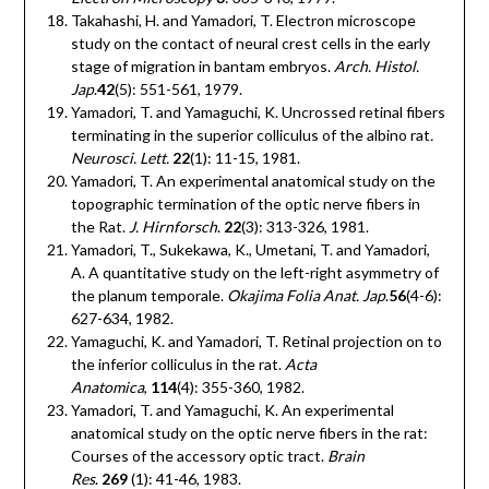
Takahashi, H. and Yamadori, T. Electron microscope
study on the contact of neural crest cells in the early
stage of migration in bantam embryos.
Arch. Histol.
Jap
.
42
(5): 551-561, 1979.
Yamadori, T. and Yamaguchi, K. Uncrossed retinal fibers
terminating in the superior colliculus of the albino rat
.
Neurosci. Lett.
22
(1): 11-15, 1981.
Yamadori, T. An experimental anatomical study on the
topographic termination of the optic nerve fibers in
the Rat.
J. Hirnforsch
.
22
(3): 313-326, 1981.
Yamadori, T., Sukekawa, K., Umetani, T. and Yamadori,
A. A quantitative study on the left-right asymmetry of
the planum temporale.
Okajima Folia Anat. Jap
.
56
(4-6):
627-634, 1982.
Yamaguchi, K. and Yamadori, T. Retinal projection on to
the inferior colliculus in the rat.
Acta
Anatomica
,
114
(4): 355-360, 1982.
Yamadori, T. and Yamaguchi, K. An experimental
anatomical study on the optic nerve fibers in the rat:
Courses of the accessory optic tract.
Brain
Res
.
269
(1): 41-46, 1983.