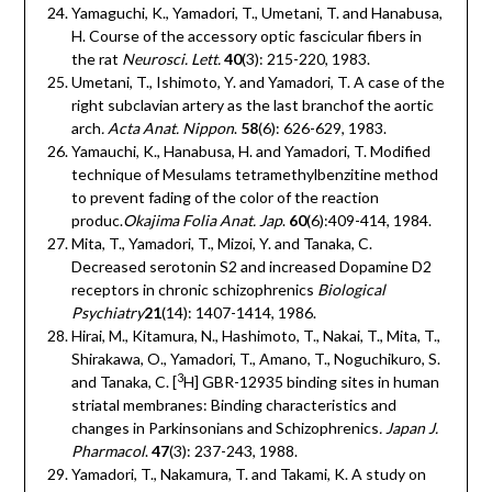
Yamaguchi, K., Yamadori, T., Umetani, T. and Hanabusa,
H. Course of the accessory optic fascicular fibers in
the rat
Neurosci. Lett.
40
(3): 215-220, 1983.
Umetani, T., Ishimoto, Y. and Yamadori, T. A case of the
right subclavian artery as the last branchof the aortic
arch
. Acta Anat. Nippon
.
58
(6): 626-629, 1983.
Yamauchi, K., Hanabusa, H. and Yamadori, T. Modified
technique of Mesulams tetramethylbenzitine method
to prevent fading of the color of the reaction
produc.
Okajima Folia Anat. Jap
.
60
(6):409-414, 1984.
Mita, T., Yamadori, T., Mizoi, Y. and Tanaka, C.
Decreased serotonin S2 and increased Dopamine D2
receptors in chronic schizophrenics
Biological
Psychiatry
21
(14): 1407-1414, 1986.
Hirai, M., Kitamura, N., Hashimoto, T., Nakai, T., Mita, T.,
Shirakawa, O., Yamadori, T., Amano, T., Noguchikuro, S.
3
and Tanaka, C. [
H] GBR-12935 binding sites in human
striatal membranes: Binding characteristics and
changes in Parkinsonians and Schizophrenics
. Japan J.
Pharmacol
.
47
(3): 237-243, 1988.
Yamadori, T., Nakamura, T. and Takami, K. A study on