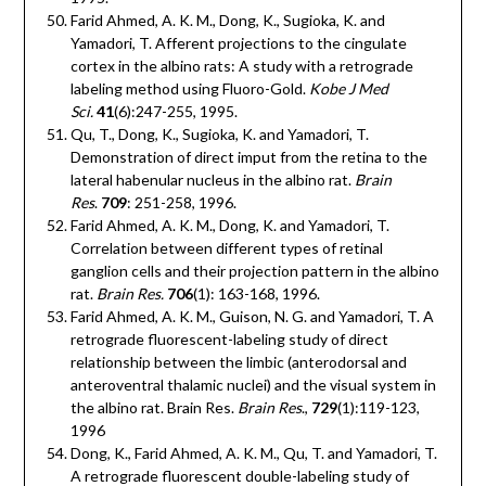
Farid Ahmed, A. K. M., Dong, K., Sugioka, K. and
Yamadori, T. Afferent projections to the cingulate
cortex in the albino rats: A study with a retrograde
labeling method using Fluoro-Gold.
Kobe J Med
Sci.
41
(6):247-255, 1995.
Qu, T., Dong, K., Sugioka, K. and Yamadori, T.
Demonstration of direct imput from the retina to the
lateral habenular nucleus in the albino rat.
Brain
Res
.
709
: 251-258, 1996.
Farid Ahmed, A. K. M., Dong, K. and Yamadori, T.
Correlation between different types of retinal
ganglion cells and their projection pattern in the albino
rat.
Brain Res.
706
(1): 163-168, 1996.
Farid Ahmed, A. K. M., Guison, N. G. and Yamadori, T. A
retrograde fluorescent-labeling study of direct
relationship between the limbic (anterodorsal and
anteroventral thalamic nuclei) and the visual system in
the albino rat. Brain Res.
Brain Res
.,
729
(1):119-123,
1996
Dong, K., Farid Ahmed, A. K. M., Qu, T. and Yamadori, T.
A retrograde fluorescent double-labeling study of