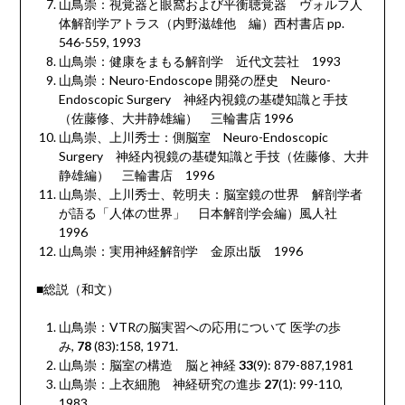
山鳥崇：視覚器と眼窩および平衡聴覚器 ヴォルフ人
体解剖学アトラス（内野滋雄他 編）西村書店
pp.
546-559, 1993
山鳥崇：健康をまもる解剖学 近代文芸社
1993
山鳥崇：
Neuro-Endoscope
開発の歴史
Neuro-
Endoscopic Surgery
神経内視鏡の基礎知識と手技
（佐藤修、大井静雄編） 三輪書店
1996
山鳥崇、上川秀士：側脳室
Neuro-Endoscopic
Surgery
神経内視鏡の基礎知識と手技（佐藤修、大井
静雄編） 三輪書店
1996
山鳥崇、上川秀士、乾明夫：脳室鏡の世界 解剖学者
が語る「人体の世界」 日本解剖学会編）風人社
1996
山鳥崇：実用神経解剖学 金原出版
1996
■総説（和文）
山鳥崇：
VTR
の脳実習への応用について 医学の歩
み
,
78
(83):158, 1971.
山鳥崇：脳室の構造 脳と神経
33
(9): 879-887,1981
山鳥崇：上衣細胞 神経研究の進歩
27
(1): 99-110,
1983