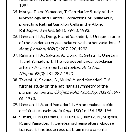
1992
Moriya, T. and Yamadori, T. Correlative Study of the
Morphology and Central Corrections of Ipsilaterally
projecting Retinal Ganglion Cells in the Albino
Rat.
Experi. Eye Res.
56
(1): 79-83, 1993.
Rahman, H. A., Dong, K. and Yamadori, T. Unique course
of the ovarian artery associated with other variations
J.
Anat. (London)
182
(2): 287-290, 1993.
Rahman, H. A., Sakurai, A., Dong, K., Setsu, T., Umetani,
T. and Yamadori, T. The retroesophageal subclavian
artery – A case report and review.
Acta Anat.
Nippon
.
68
(3): 281-287, 1993.
Takami, K., Sakurai, A., Mukai, A. and Yamadori, T. A
further study on the left-right asymmetry of the
planum temporale.
Okajima Folia Anat. Jap
.
70
(2/3): 59-
61, 1993.
Rahman, H. A. and Yamadori, T. An anomalous cleido-
occipitalis muscle
. Acta Anat
.
150
(2): 156-158, 1994.
Suzuki, H., Nagashima, T., Fujita, K., Tamaki, N., Sugioka,
K. and Yamadori, T. Cerebral ischemia alters glucose
transport kinetics across rat brain microvascular