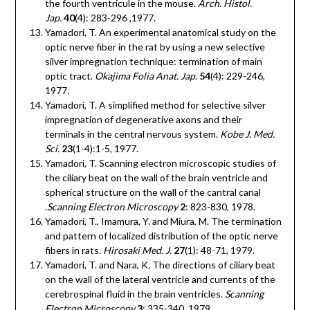
the fourth ventricule in the mouse.
Arch. Histol.
Jap.
40
(4): 283-296 ,1977.
Yamadori, T. An experimental anatomical study on the
optic nerve fiber in the rat by using a new selective
silver impregnation technique: termination of main
optic tract.
Okajima Folia Anat. Jap
.
54
(4): 229-246,
1977.
Yamadori, T. A simplified method for selective silver
impregnation of degenerative axons and their
terminals in the central nervous system.
Kobe J. Med.
Sci.
23
(1-4):1-5, 1977.
Yamadori, T. Scanning electron microscopic studies of
the ciliary beat on the wall of the brain ventricle and
spherical structure on the wall of the cantral canal
.
Scanning Electron Microscopy
2
: 823-830, 1978.
Yamadori, T., Imamura, Y. and Miura, M. The termination
and pattern of localized distribution of the optic nerve
fibers in rats.
Hirosaki Med. J.
27
(1): 48-71, 1979.
Yamadori, T. and Nara, K. The directions of ciliary beat
on the wall of the lateral ventricle and currents of the
cerebrospinal fluid in the brain ventricles.
Scanning
Electron Microscopy
3
: 335-340, 1979.