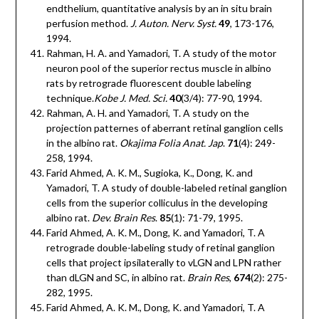
endthelium, quantitative analysis by an in situ brain
perfusion method.
J. Auton. Nerv. Syst.
49
, 173-176,
1994.
Rahman, H. A. and Yamadori, T. A study of the motor
neuron pool of the superior rectus muscle in albino
rats by retrograde fluorescent double labeling
technique.
Kobe J. Med. Sci.
40
(3/4): 77-90, 1994.
Rahman, A. H. and Yamadori, T. A study on the
projection patternes of aberrant retinal ganglion cells
in the albino rat.
Okajima Folia Anat. Jap
.
71
(4): 249-
258, 1994.
Farid Ahmed, A. K. M., Sugioka, K., Dong, K. and
Yamadori, T. A study of double-labeled retinal ganglion
cells from the superior colliculus in the developing
albino rat.
Dev. Brain Res
.
85
(1): 71-79, 1995.
Farid Ahmed, A. K. M., Dong, K. and Yamadori, T. A
retrograde double-labeling study of retinal ganglion
cells that project ipsilaterally to vLGN and LPN rather
than dLGN and SC, in albino rat.
Brain Res
,
674
(2): 275-
282, 1995.
Farid Ahmed, A. K. M., Dong, K. and Yamadori, T. A