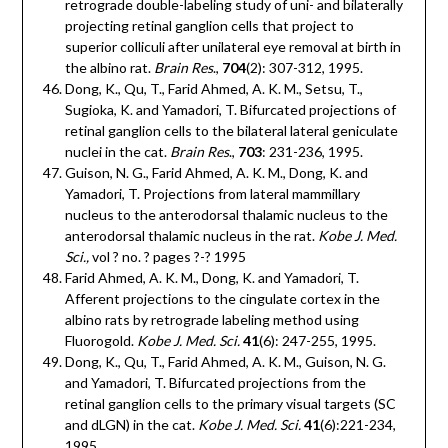
retrograde double-labeling study of uni- and bilaterally
projecting retinal ganglion cells that project to
superior colliculi after unilateral eye removal at birth in
the albino rat.
Brain Res
.,
704
(2): 307-312, 1995.
Dong, K., Qu, T., Farid Ahmed, A. K. M., Setsu, T.,
Sugioka, K. and Yamadori, T. Bifurcated projections of
retinal ganglion cells to the bilateral lateral geniculate
nuclei in the cat.
Brain Res
.,
703
: 231-236, 1995.
Guison, N. G., Farid Ahmed, A. K. M., Dong, K. and
Yamadori, T. Projections from lateral mammillary
nucleus to the anterodorsal thalamic nucleus to the
anterodorsal thalamic nucleus in the rat.
Kobe J. Med.
Sci.,
vol ? no. ? pages ?-? 1995
Farid Ahmed, A. K. M., Dong, K. and Yamadori, T.
Afferent projections to the cingulate cortex in the
albino rats by retrograde labeling method using
Fluorogold.
Kobe J. Med. Sci.
41
(6): 247-255, 1995.
Dong, K., Qu, T., Farid Ahmed, A. K. M., Guison, N. G.
and Yamadori, T. Bifurcated projections from the
retinal ganglion cells to the primary visual targets (SC
and dLGN) in the cat.
Kobe J. Med. Sci.
41
(6):221-234,
1995.