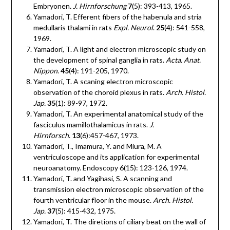
Embryonen
. J. Hirnforschung
7
(5): 393-413, 1965.
Yamadori, T. Efferent fibers of the habenula and stria
medullaris thalami in rats
Expl. Neurol
.
25
(4): 541-558,
1969.
Yamadori, T. A light and electron microscopic study on
the development of spinal ganglia in rats.
Acta. Anat.
Nippon
.
45
(4): 191-205, 1970.
Yamadori, T. A scaning electron microscopic
observation of the choroid plexus in rats.
Arch. Histol.
Jap.
35
(1): 89-97, 1972.
Yamadori, T. An experimental anatomical study of the
fasciculus mamillothalamicus in rats.
J.
Hirnforsch
.
13
(6):457-467, 1973.
Yamadori, T., Imamura, Y. and Miura, M. A
ventriculoscope and its application for experimental
neuroanatomy. Endoscopy 6(15): 123-126, 1974.
Yamadori, T. and Yagihasi, S. A scanning and
transmission electron microscopic observation of the
fourth ventricular floor in the mouse.
Arch. Histol.
Jap.
37
(5): 415-432, 1975.
Yamadori, T. The diretions of ciliary beat on the wall of