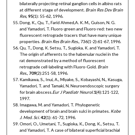
bilaterally projecting retinal ganglion cells in albino rats
at different stage of development.
Brain Res Dev Brain
Res
,
95
(1): 55-62, 1996.
Dong, K., Qu, T., Farid Ahmed,A. K. M., Guison, N. G.
and Yamadori, T. Fluoro-green and Fluoro-red: two new
fluorescent retrograde tracers that have many unique
properties.
Brain Res Brain Res
., 736(1-2):61-67, 1996.
Qu, T., Dong, K. Setsu, T., Sugioka, K. and Yamadori, T.
The origin of afferents to the habenular nuclei in the
rat demonstrated by a method of fluorescent
retrograde cell-labeling with Fluoro-Gold.
Brain
Res.
,
709
(2):251-58, 1996.
Kamikawa, S., Inui, A., Miyake, S., Kobayashi, N., Kasuga,
Yamadori, T. and Tamaki, N. Neuroendoscopic surgery
for brain abscess.
Eur J Paediatr Neurol.
1
(4):121-122,
1997.
Imagawa, M. and Yamadori, T. Phylogenetic
development of brain and brain sulci in primates.
Kobe
J. Med. Sci.
42
(1): 61-72, 1996.
Omori, O., Umetani, T., Sugioka, K., Dong, K., Setsu, T.
and Yamadori, T. A case of bilateral superficial brachial