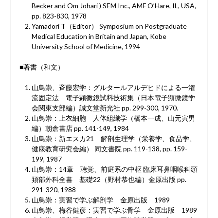
Becker and Om Johari ) SEM Inc., AMF O’Hare, IL, USA,
pp. 823-830, 1978
Yamadori T
（
Editor
）
Symposium on Postgraduate
Medical Education in Britain and Japan, Kobe
University School of Medicine, 1994
■著書（和文）
山鳥崇、斉藤宏学：グルタールアルデヒドによる一潅
流固定法 電子顕微鏡試料技術集（日本電子顕微鏡学
会関東支部編）誠文堂新光社
pp. 299-300, 1970.
山鳥崇：上衣細胞 人体組織学（橋本一成、山元寅男
編）朝倉書店
pp. 141-149, 1984
山鳥崇：新エスカ
21
解剖生理学（栄養学、食品学、
健康教育研究会編） 同文書院
pp. 119-138, pp. 159-
199, 1987
山鳥崇：
14
章 聴覚、前庭系の中枢 臨床耳鼻咽喉科頭
頚部外科全書 基礎
22
（野村恭也編）金原出版
pp.
291-320, 1988
山鳥崇：実習で学ぶ解剖学 金原出版
1989
山鳥崇、梅谷健彦：実習で学ぶ骨学 金原出版
1989