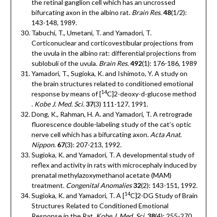
the retinal ganglion cell which has an uncrossed
bifurcating axon in the albino rat.
Brain Res
.
48
(1/2):
143-148, 1989.
Tabuchi, T., Umetani, T. and Yamadori, T.
Corticonuclear and corticovestibular projections from
the uvula in the albino rat: differential projections from
sublobuli of the uvula.
Brain Res.
492
(1): 176-186, 1989
Yamadori, T., Sugioka, K. and Ishimoto, Y. A study on
the brain structures related to conditioned emotional
14
response by means of [
C]2-deoxy-d-glucose method
.
Kobe J. Med. Sci.
37
(3) 111-127, 1991.
Dong, K., Rahman, H. A. and Yamadori, T. A retrograde
fluorescence double-labeling study of the cat’s optic
nerve cell which has a bifurcating axon
. Acta Anat.
Nippon
.
67
(3): 207-213, 1992.
Sugioka, K. and Yamadori, T. A developmental study of
reflex and activity in rats with microcephaly induced by
prenatal methylazoxymethanol acetate (MAM)
treatment.
Congenital Anomalies
32
(2): 143-151, 1992.
14
Sugioka, K. and Yamadori, T. A [
C]2-DG Study of Brain
Structures Related to Conditioned Emotional
Response in the Rat
. Kobe J. Med. Sci.
38
(4): 255-270,