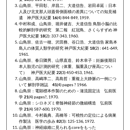
山鳥崇、平田彰、岸昌二、大道信告、岩田卓延：日本
人及び北支那人頭蓋骨側面積の差異についての知見補
遺 神戸医大紀要
16
(4) 844-849, 1959.
中村和成、山鳥崇、堀井健吉、大道信告 鳥類小脳の比
較的解剖学的研究 第二報 紅冠鳥、さくらすずめ 神
戸医大紀要
18
(2): 337-343, 1960.
山鳥崇、佐古一穂、沢田務、谷口浩、大道信告 家島本
島人の体質人類学的研究 神戸医大紀要
18
(2) : 641-649,
1961.
山鳥崇、春日隣男、山県直造、鈴木幸子：妊娠後期日
本人胎児の計測的研究（体重、脳重及び座高につい
て） 神戸医大紀要
22
(3) 450-453, 1961.
山鳥崇、高嶋準二、高島哲：重複上大静脈の一例につ
いて 解剖学雑誌
41
(4) pages ? 1966.
山鳥崇：電顕標本作製のための－潅流固定法 弘前医
学
21
(4) pages?, 1970.
山鳥崇：シロネズミ脊髄神経節の微細構造 弘前医
学
21
(4) 587-600, 1970.
山鳥崇、今村義典、高橋等：可橈性の定位による病巣
作製法 医学の歩み
82
(3): 125-136, 1972.
山鳥崇：神経線維に見られる
core
をもった