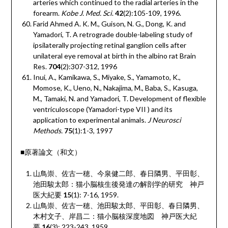
arteries which continued to the radial arteries in the
forearm.
Kobe J. Med. Sci
.
42
(2):105-109, 1996.
Farid Ahmed A. K. M., Guison, N. G., Dong, K. and
Yamadori, T. A retrograde double-labeling study of
ipsilaterally projecting retinal ganglion cells after
unilateral eye removal at birth in the albino rat Brain
Res.
704
(2):307-312, 1996
Inui, A., Kamikawa, S., Miyake, S., Yamamoto, K.,
Momose, K., Ueno, N., Nakajima, M., Baba, S., Kasuga,
M., Tamaki, N. and Yamadori, T. Development of flexible
ventriculoscope (Yamadori-type VII ) and its
application to experimental animals.
J Neurosci
Methods.
75
(1):1-3, 1997
■原著論文（和文）
山鳥崇、佐古一穂、今泉健二郎、春日隣男、平田彰、
池田駿太郎：猫小脳核生後発達の解剖学的研究 神戸
医大紀要
15
(1): 7-16, 1959.
山鳥崇、佐古一穂、池田駿太郎、平田彰、春日隣男、
木村文子、岸昌二：猫小脳核深度地図 神戸医大紀
要
16
(3): 223-243, 1959.