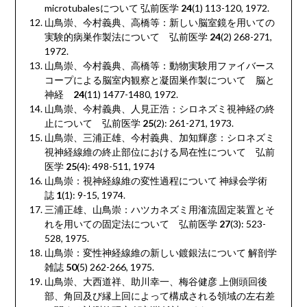
microtubales
について 弘前医学
24
(1) 113-120, 1972.
山鳥崇、今村義典、高橋等：新しい脳室鏡を用いての
実験的病巣作製法について 弘前医学
24
(2) 268-271,
1972.
山鳥崇、今村義典、高橋等：動物実験用ファイバース
コープによる脳室内観察と凝固巣作製について 脳と
神経
24
(11) 1477-1480, 1972.
山鳥崇、今村義典、人見正浩：シロネズミ視神経の終
止について 弘前医学
25
(2): 261-271, 1973.
山鳥崇、三浦正雄、今村義典、加知輝彦：シロネズミ
視神経線維の終止部位における局在性について 弘前
医学
25
(4): 498-511, 1974
山鳥崇：視神経線維の変性過程について 神緑会学術
誌
1
(1): 9-15, 1974.
三浦正雄、山鳥崇：ハツカネズミ用潅流固定装置とそ
れを用いての固定法について 弘前医学
27
(3): 523-
528, 1975.
山鳥崇：変性神経線維の新しい鍍銀法について 解剖学
雑誌
50
(5) 262-266, 1975.
山鳥崇、大西道祥、助川幸一、梅谷健彦 上側頭回後
部、角回及び縁上回によって構成される領域の左右差