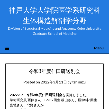
Skip
神戸大学大学院医学系研究科
to
content
生体構造解剖学分野
Division of Structural Medicine and Anatomy, Kobe University
Graduate School of Medicine
Menu
令和3年度仁田研送別会
Posted on
2022年3月11日
by
tshimizu
2022.3.7 令和3年度仁田研送別会
を実施しました。
学術研究員 西條さん、BMS2回生 桐山さん、医学科6回生
宮地さん、北野さんが