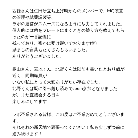
西條さんは仁田研立ち上げ時からのメンバーで、MQ装置
の管理や試薬調製等、
ラボの運営がスムーズになるように尽力してくれました。
個人的には菌をプレートにまくときの塗り方を教えてもら
ったのが一番記憶に
残っており、密かに受け継いでおります(笑)
励ましの言葉もたくさんもらいました。
ありがとうございました。
桐山さん、宮地くん、北野くんは以前も書いたとおり歳が
近く、同期職員が
いない私にとって大変ありがたい存在でした。
北野くんは既に引っ越し済みでzoom参加となりました
が、また直接会える日を
楽しみにしてます！
ラボ卒業される皆様、この度はご卒業おめでとうございま
す。
それぞれの新天地で頑張ってください！私も少しずつ前に
進み続けます！