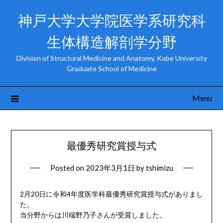
Skip
神戸大学大学院医学系研究科
to
content
生体構造解剖学分野
Division of Structural Medicine and Anatomy, Kobe University
Graduate School of Medicine
Menu
最優秀研究賞授与式
Posted on
2023年3月1日
by
tshimizu
2月20日に令和4年度医学科最優秀研究賞授与式がありまし
た。
当分野からは川端野乃子さんが受賞しました。