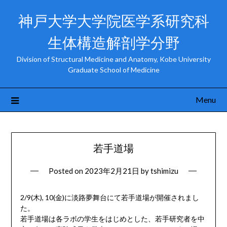
Skip
神戸大学大学院医学系研究科
to
content
生体構造解剖学分野
Division of Structural Medicine and Anatomy, Kobe University
Graduate School of Medicine
Menu
若手道場
Posted on
2023年2月21日
by
tshimizu
2/9(木), 10(金)に淡路夢舞台にて若手道場が開催されまし
た。
若手道場は各ラボの学生をはじめとした、若手研究者を中